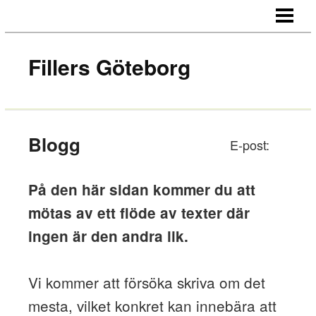
HEM
MER INFORMATION
Fillers Göteborg
BEHANDLINGAR
OM OSS
KONTAKT
Blogg
E-post:
På den här sidan kommer du att
mötas av ett flöde av texter där
ingen är den andra lik.
Vi kommer att försöka skriva om det
mesta, vilket konkret kan innebära att